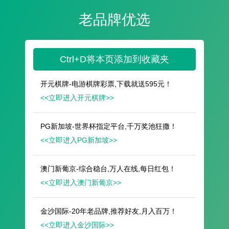
遥想公瑾当年，小乔初嫁了，雄姿英发。
羽扇纶巾，谈笑间，樯橹灰飞烟灭。
故国神游，多情应笑我，早生华发。
人生如梦，一尊还酹江月。